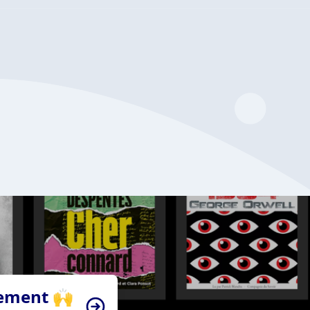
tement 🙌