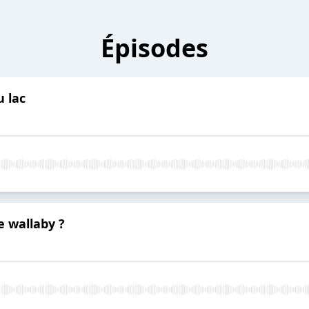
Épisodes
u lac
e wallaby ?