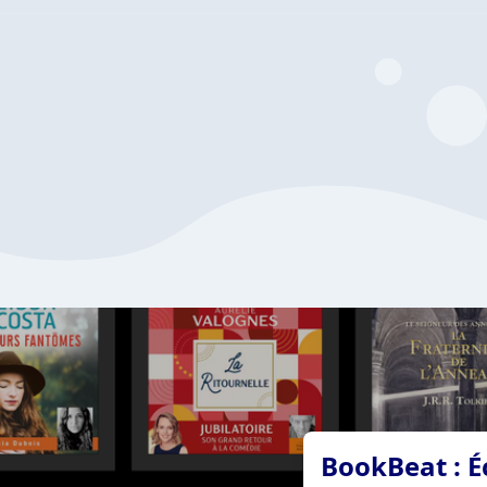
BookBeat : É