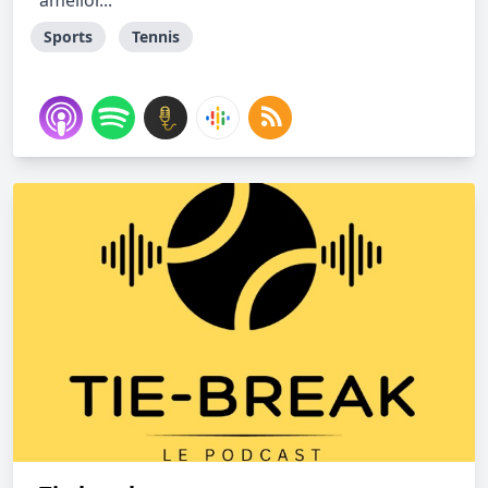
amélior...
Sports
Tennis