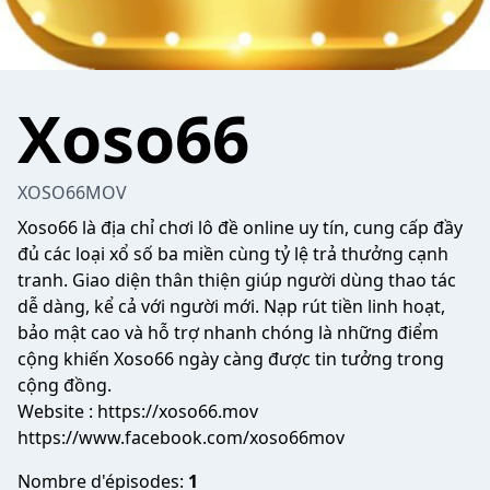
Xoso66
XOSO66MOV
Xoso66
là địa chỉ chơi lô đề online uy tín, cung cấp đầy
đủ các loại xổ số ba miền cùng tỷ lệ trả thưởng cạnh
tranh. Giao diện thân thiện giúp người dùng thao tác
dễ dàng, kể cả với người mới. Nạp rút tiền linh hoạt,
bảo mật cao và hỗ trợ nhanh chóng là những điểm
cộng khiến Xoso66 ngày càng được tin tưởng trong
cộng đồng.
Website :
https://xoso66.mov
https://www.facebook.com/xoso66mov
Nombre d'épisodes:
1