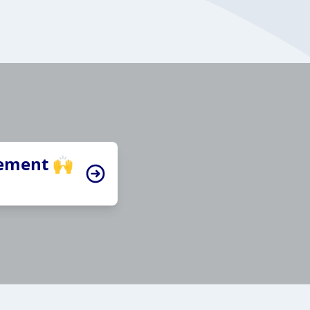
tement 🙌