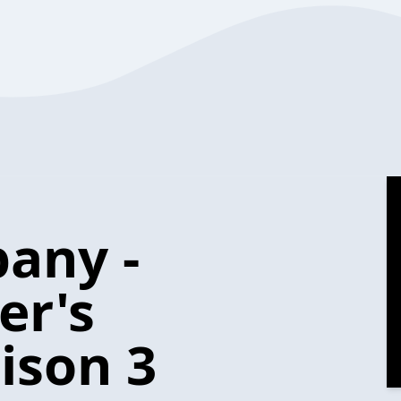
any -
er's
ison 3