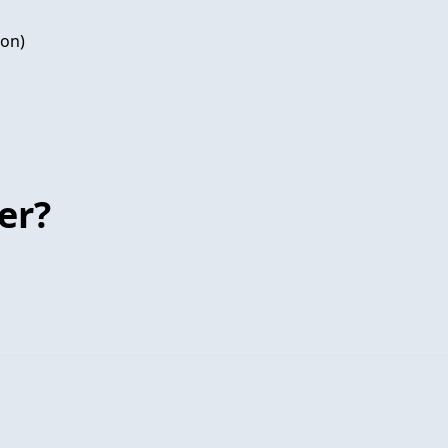
ion)
er?