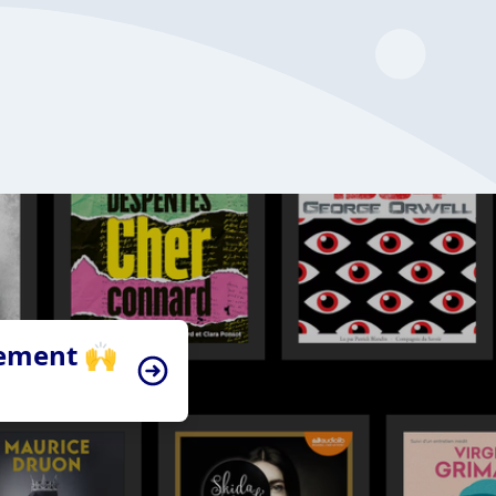
tement 🙌