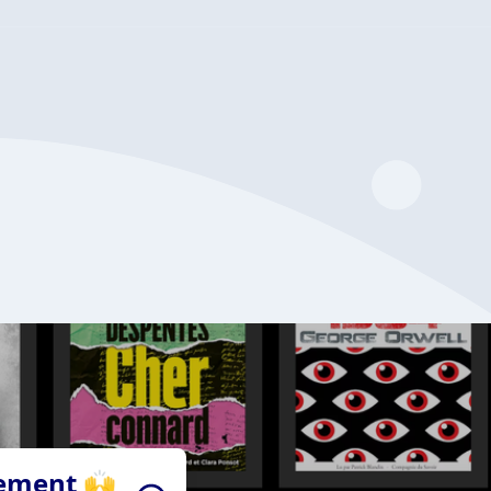
tement 🙌