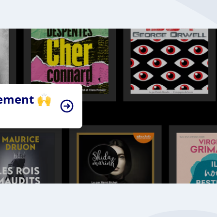
tement 🙌