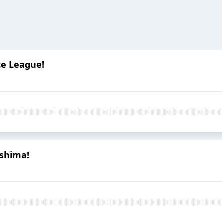
ice League!
ushima!