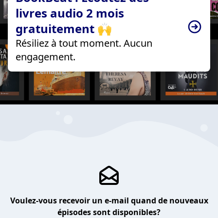
livres audio 2 mois
gratuitement 🙌
Résiliez à tout moment. Aucun
engagement.
Voulez-vous recevoir un e-mail quand de nouveaux
épisodes sont disponibles?