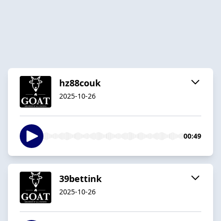
hz88couk
2025-10-26
00:49
39bettink
2025-10-26