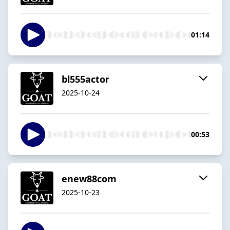
01:14
bl555actor
2025-10-24
00:53
enew88com
2025-10-23