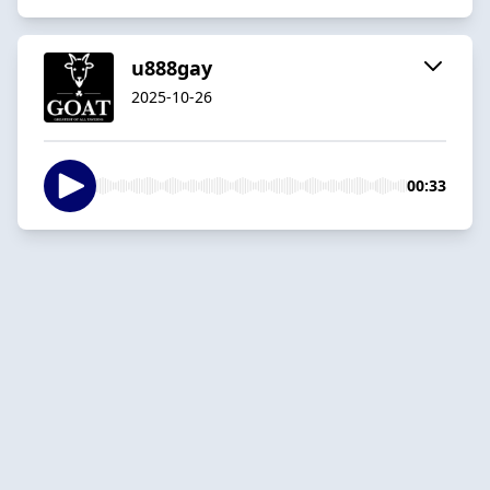
u888gay
2025-10-26
00:33