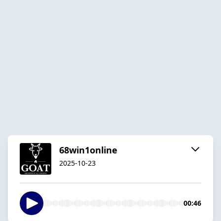
68win1online
2025-10-23
00:46