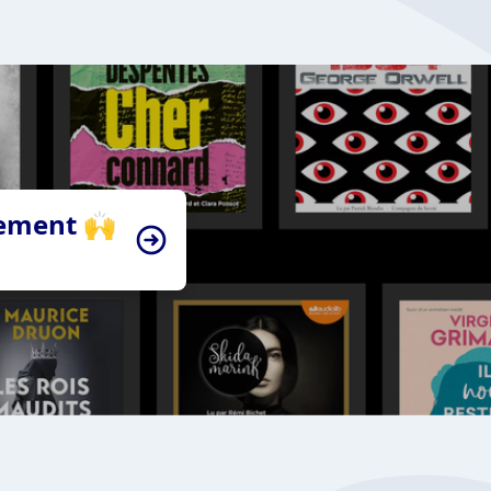
tement 🙌