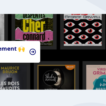
tement 🙌