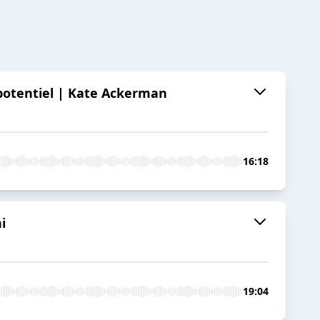
r potentiel | Kate Ackerman
16:18
i
19:04