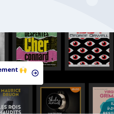
tement 🙌