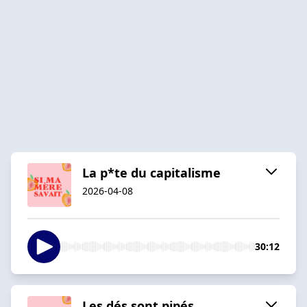
La p*te du capitalisme
2026-04-08
30:12
Les dés sont pipés