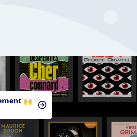
tement 🙌