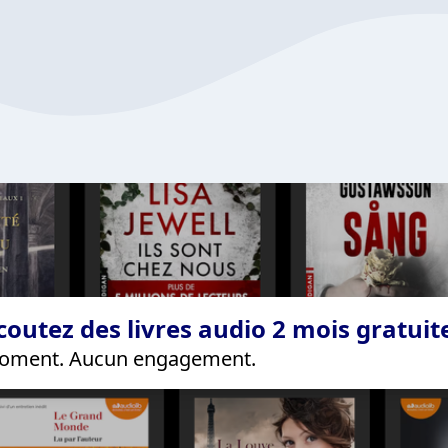
coutez des livres audio 2 mois gratui
 moment. Aucun engagement.