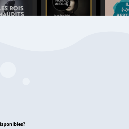
isponibles?