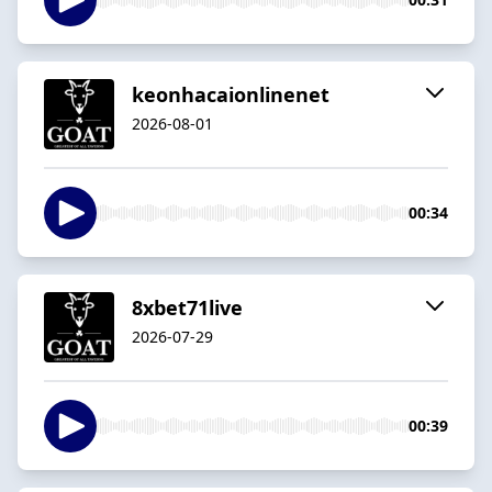
keonhacaionlinenet
2026-08-01
00:34
8xbet71live
2026-07-29
00:39