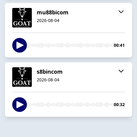
mu88bicom
2026-08-04
00:41
s8bincom
2026-08-04
00:32