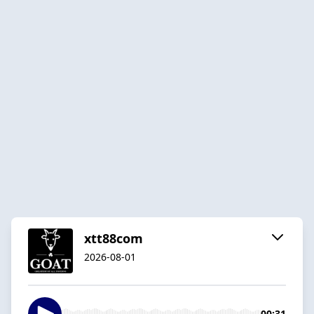
xtt88com
2026-08-01
00:31