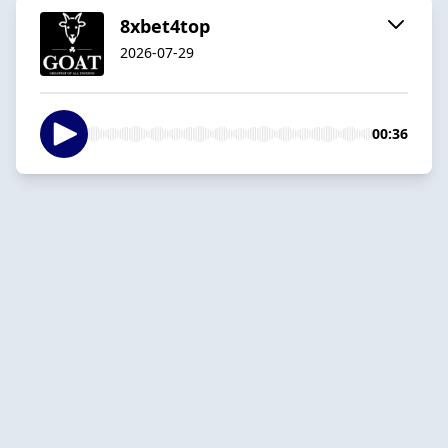
8xbet4top
2026-07-29
00:36