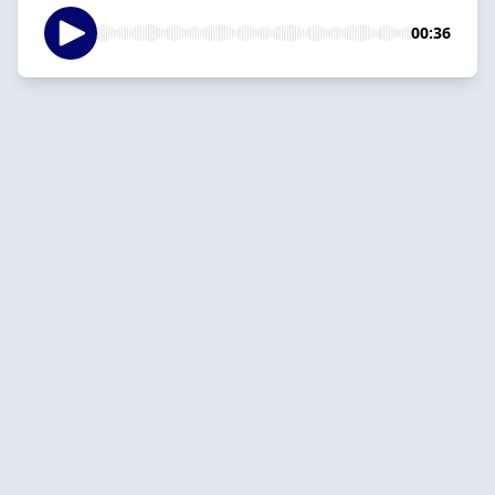
00:36