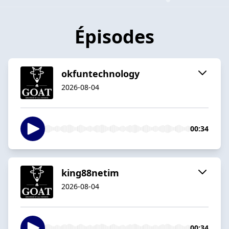
Épisodes
okfuntechnology
2026-08-04
00:34
king88netim
2026-08-04
00:34