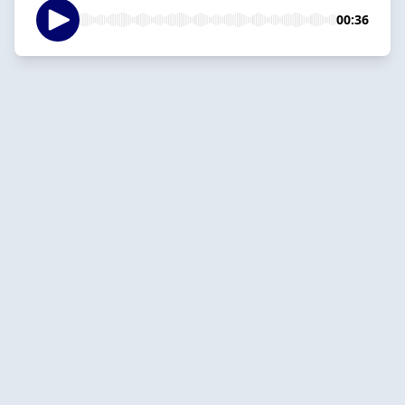
00:36