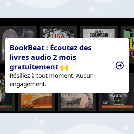
BookBeat : Écoutez des
livres audio 2 mois
gratuitement 🙌
Résiliez à tout moment. Aucun
engagement.