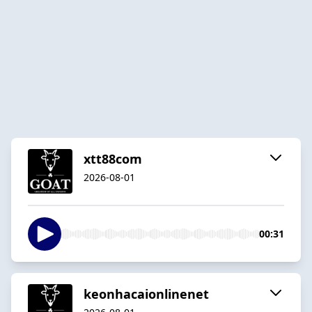
xtt88com
2026-08-01
00:31
keonhacaionlinenet