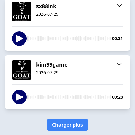
sx88ink
2026-07-29
00:31
kim99game
2026-07-29
00:28
Charger plus