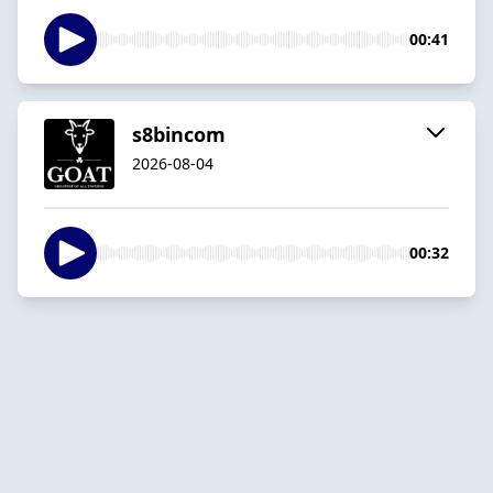
00:41
s8bincom
2026-08-04
00:32