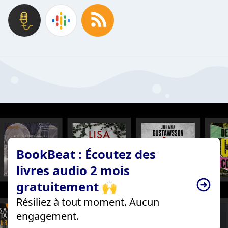
BookBeat : Écoutez des
livres audio 2 mois
gratuitement 🙌
Résiliez à tout moment. Aucun
engagement.