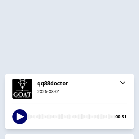
qq88doctor
2026-08-01
00:31