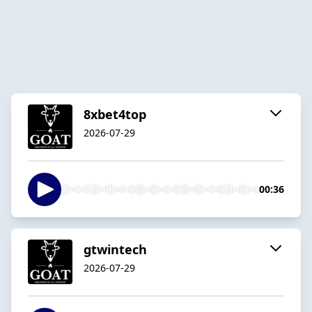
8xbet4top
2026-07-29
00:36
gtwintech
2026-07-29