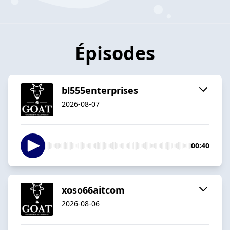
Épisodes
bl555enterprises
2026-08-07
00:40
xoso66aitcom
2026-08-06