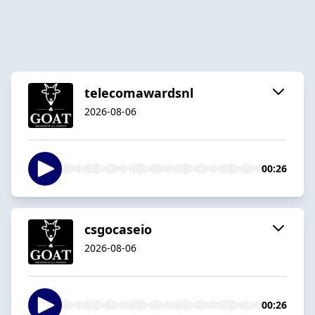
telecomawardsnl
2026-08-06
00:26
csgocaseio
2026-08-06
00:26