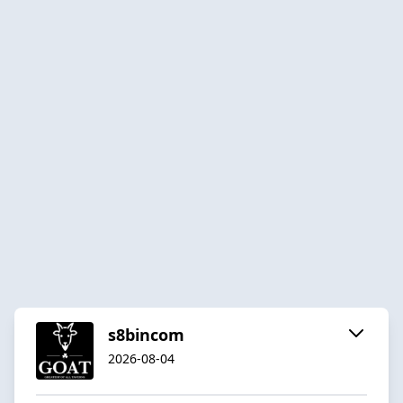
s8bincom
2026-08-04