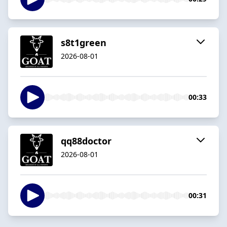
s8t1green
2026-08-01
00:33
qq88doctor
2026-08-01
00:31