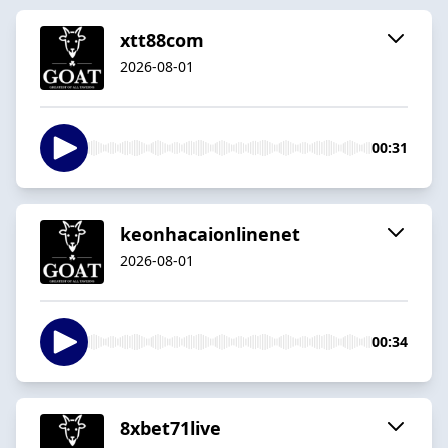
xtt88com
2026-08-01
00:31
keonhacaionlinenet
2026-08-01
00:34
8xbet71live