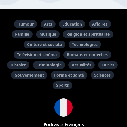
Humour
Arts
Éducation
Affaires
Famille
Musique
Religion et spiritualité
Culture et société
Technologies
Télévision et cinéma
Romans et nouvelles
Histoire
Criminologie
Actualités
Loisirs
Gouvernement
Forme et santé
Sciences
Sports
Podcasts Français