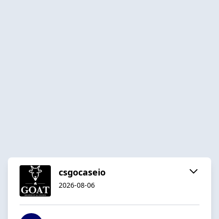
csgocaseio
2026-08-06