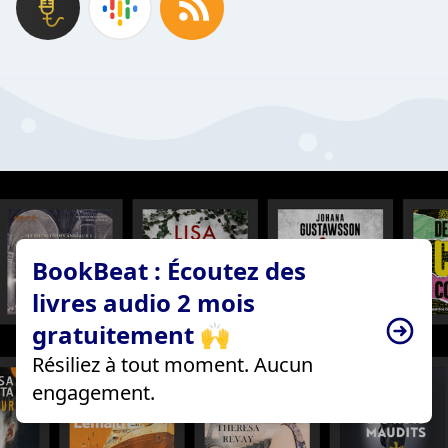
BookBeat : Écoutez des
livres audio 2 mois
gratuitement 🙌
Résiliez à tout moment. Aucun
engagement.