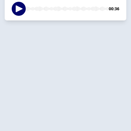
00:36