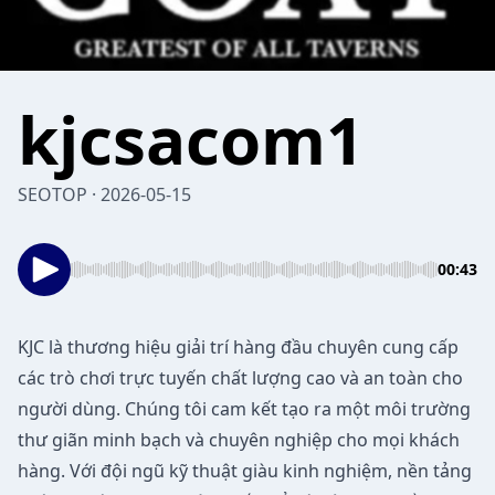
kjcsacom1
SEOTOP · 2026-05-15
00:43
KJC
là thương hiệu giải trí hàng đầu chuyên cung cấp
các trò chơi trực tuyến chất lượng cao và an toàn cho
người dùng. Chúng tôi cam kết tạo ra một môi trường
thư giãn minh bạch và chuyên nghiệp cho mọi khách
hàng. Với đội ngũ kỹ thuật giàu kinh nghiệm, nền tảng