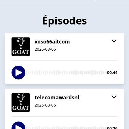
Épisodes
xoso66aitcom
2026-08-06
00:44
telecomawardsnl
2026-08-06
00:26