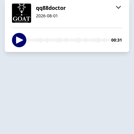
qq88doctor
2026-08-01
00:31