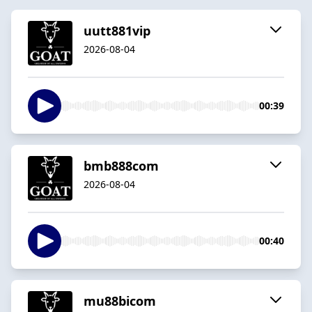
uutt881vip
2026-08-04
00:39
bmb888com
2026-08-04
00:40
mu88bicom