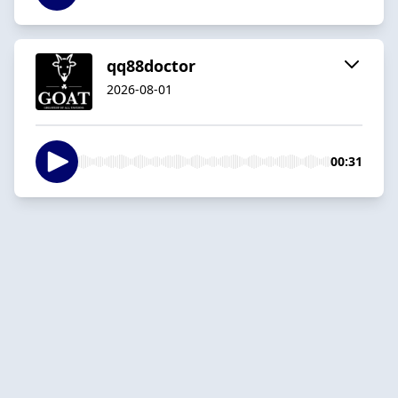
qq88doctor
2026-08-01
00:31