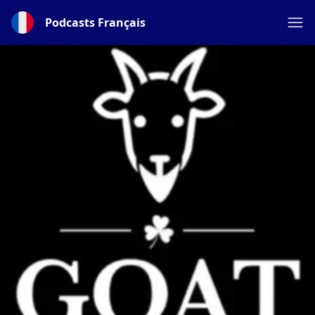
Podcasts Français