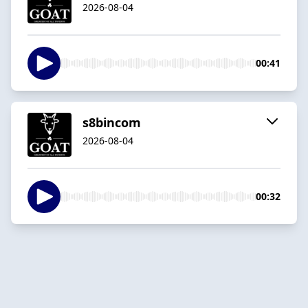
2026-08-04
00:41
s8bincom
2026-08-04
00:32