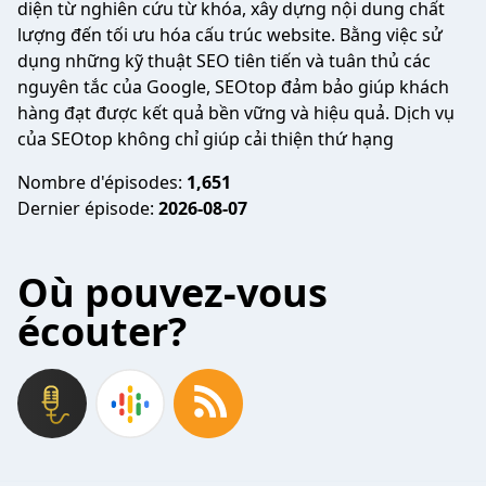
diện từ nghiên cứu từ khóa, xây dựng nội dung chất
lượng đến tối ưu hóa cấu trúc website. Bằng việc sử
dụng những kỹ thuật SEO tiên tiến và tuân thủ các
nguyên tắc của Google, SEOtop đảm bảo giúp khách
hàng đạt được kết quả bền vững và hiệu quả. Dịch vụ
của SEOtop không chỉ giúp cải thiện thứ hạng
Nombre d'épisodes:
1,651
Dernier épisode:
2026-08-07
Où pouvez-vous
écouter?