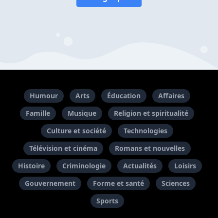
Humour
Arts
Éducation
Affaires
Famille
Musique
Religion et spiritualité
Culture et société
Technologies
Télévision et cinéma
Romans et nouvelles
Histoire
Criminologie
Actualités
Loisirs
Gouvernement
Forme et santé
Sciences
Sports