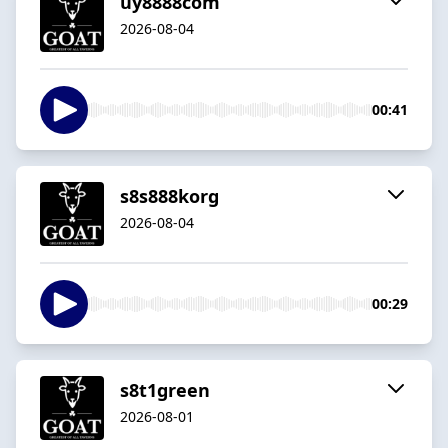
uy8888com
2026-08-04
00:41
s8s888korg
2026-08-04
00:29
s8t1green
2026-08-01