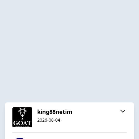
king88netim
2026-08-04