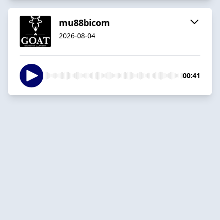
mu88bicom
2026-08-04
00:41