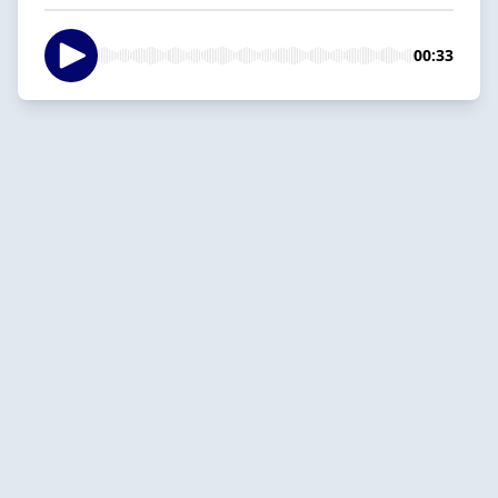
00:33