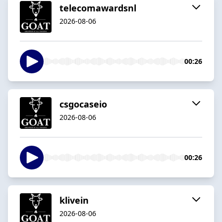
telecomawardsnl
2026-08-06
00:26
csgocaseio
2026-08-06
00:26
klivein
2026-08-06