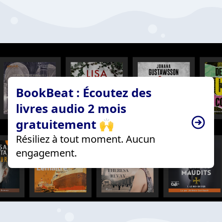
BookBeat : Écoutez des
livres audio 2 mois
gratuitement 🙌
Résiliez à tout moment. Aucun
engagement.