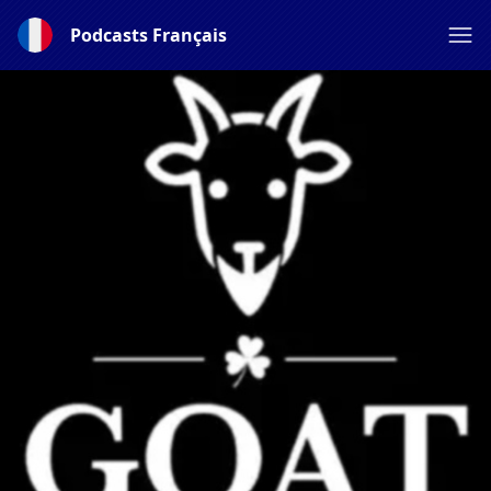
Podcasts Français