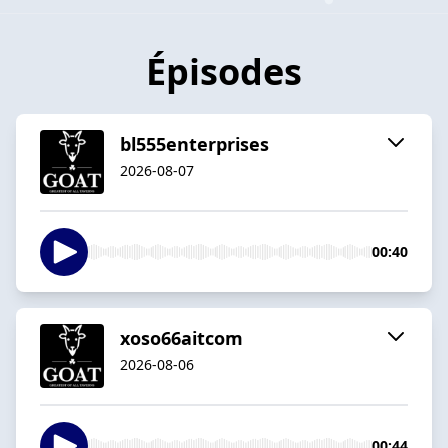
Épisodes
bl555enterprises
2026-08-07
00:40
xoso66aitcom
2026-08-06
00:44