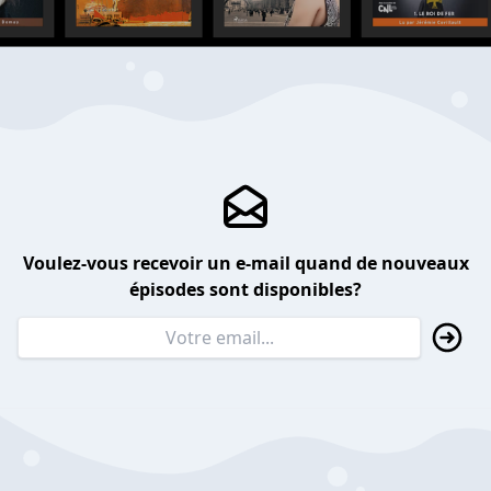
Voulez-vous recevoir un e-mail quand de nouveaux
épisodes sont disponibles?