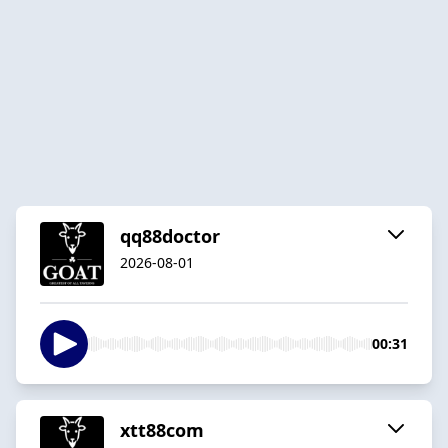
qq88doctor
2026-08-01
00:31
xtt88com