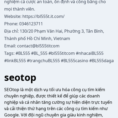
nghiệm cá cược an toàn, ổn định và công bằng cho
mọi thành viên.
Website:
https://bl555t.it.com/
Phone: 0346123711
Địa chỉ: 130/20 Phạm Văn Hai, Phường 3, Tân Bình,
Thành phố Hồ Chí Minh, Vietnam
Email: contact@bl555titcom
Tags: #BL555 #BL_555 #bl555titcom #nhacaiBL555
#linkBL555 #trangchuBL555 #BL555casino #BL555daga
seotop
SEOtop là một dịch vụ tối ưu hóa công cụ tìm kiếm
chuyên nghiệp, được thiết kế để giúp các doanh
nghiệp và cá nhân tăng cường sự hiện diện trực tuyến
và cải thiện thứ hạng trên các công cụ tìm kiếm như
Google. Với đội ngũ chuyên gia giàu kinh nghiệm,