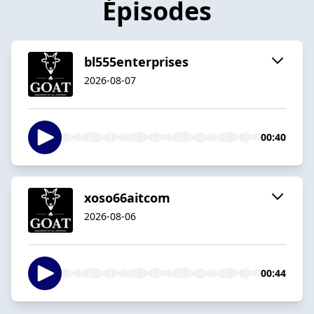
Épisodes
bl555enterprises
2026-08-07
00:40
xoso66aitcom
2026-08-06
00:44