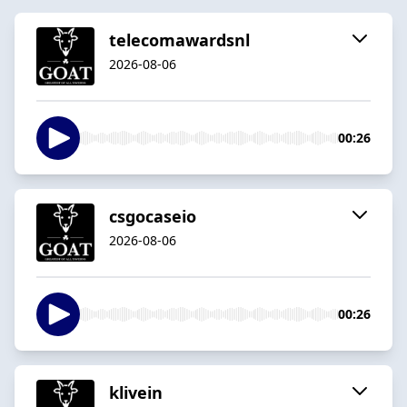
telecomawardsnl
2026-08-06
00:26
csgocaseio
2026-08-06
00:26
klivein