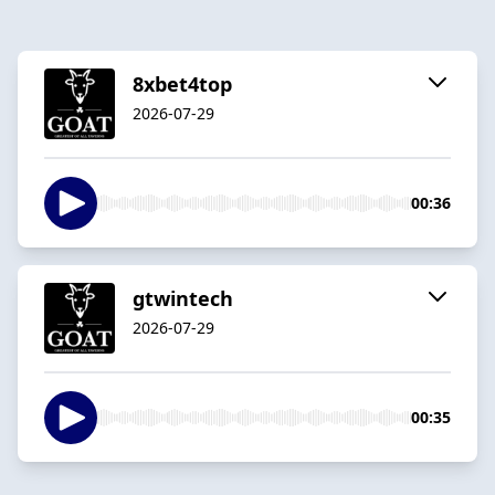
8xbet4top
2026-07-29
00:36
gtwintech
2026-07-29
00:35