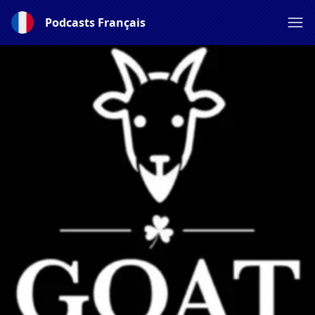
Podcasts Français