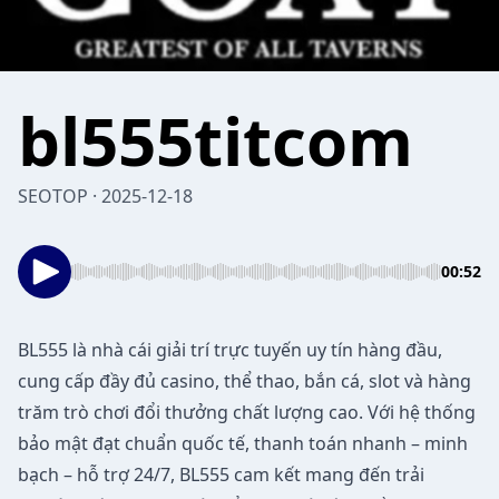
bl555titcom
SEOTOP · 2025-12-18
00:52
BL555
là nhà cái giải trí trực tuyến uy tín hàng đầu,
cung cấp đầy đủ casino, thể thao, bắn cá, slot và hàng
trăm trò chơi đổi thưởng chất lượng cao. Với hệ thống
bảo mật đạt chuẩn quốc tế, thanh toán nhanh – minh
bạch – hỗ trợ 24/7, BL555 cam kết mang đến trải