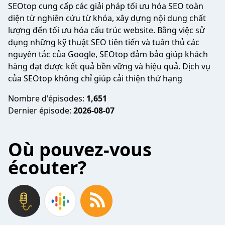
SEOtop cung cấp các giải pháp tối ưu hóa SEO toàn
diện từ nghiên cứu từ khóa, xây dựng nội dung chất
lượng đến tối ưu hóa cấu trúc website. Bằng việc sử
dụng những kỹ thuật SEO tiên tiến và tuân thủ các
nguyên tắc của Google, SEOtop đảm bảo giúp khách
hàng đạt được kết quả bền vững và hiệu quả. Dịch vụ
của SEOtop không chỉ giúp cải thiện thứ hạng
Nombre d'épisodes:
1,651
Dernier épisode:
2026-08-07
Où pouvez-vous
écouter?