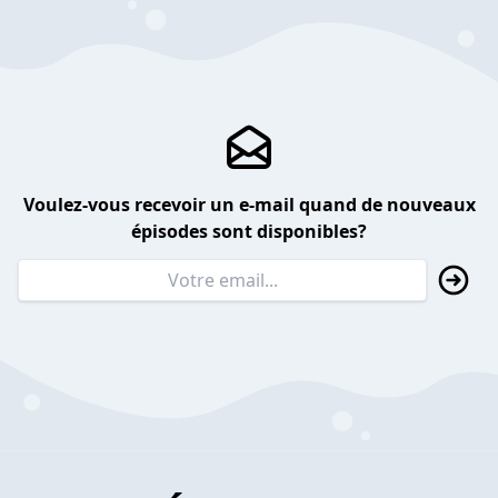
Voulez-vous recevoir un e-mail quand de nouveaux
épisodes sont disponibles?