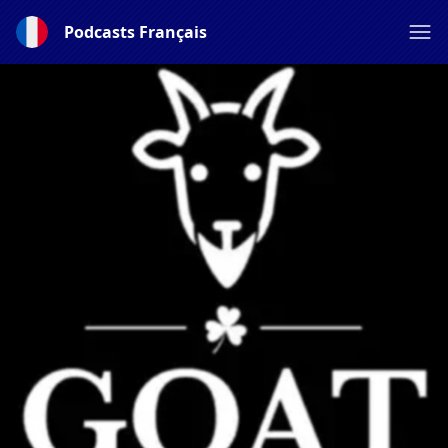
Podcasts Français