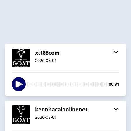
xtt88com
2026-08-01
00:31
keonhacaionlinenet
2026-08-01