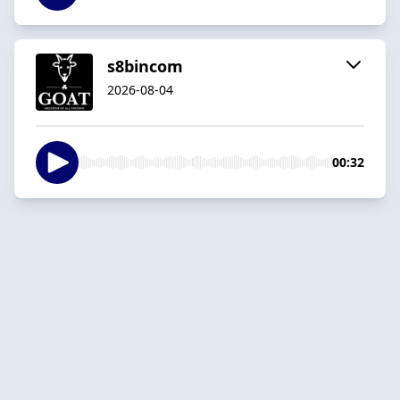
s8bincom
2026-08-04
00:32