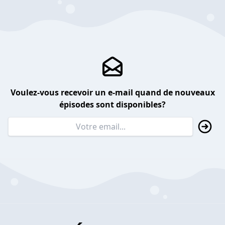
Voulez-vous recevoir un e-mail quand de nouveaux
épisodes sont disponibles?