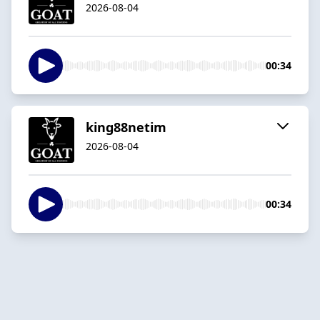
2026-08-04
00:34
king88netim
2026-08-04
00:34