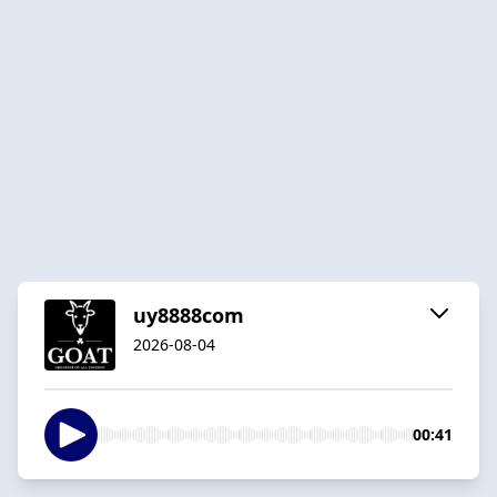
uy8888com
2026-08-04
00:41