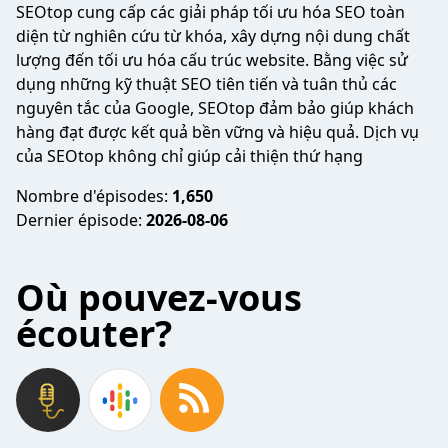
SEOtop cung cấp các giải pháp tối ưu hóa SEO toàn
diện từ nghiên cứu từ khóa, xây dựng nội dung chất
lượng đến tối ưu hóa cấu trúc website. Bằng việc sử
dụng những kỹ thuật SEO tiên tiến và tuân thủ các
nguyên tắc của Google, SEOtop đảm bảo giúp khách
hàng đạt được kết quả bền vững và hiệu quả. Dịch vụ
của SEOtop không chỉ giúp cải thiện thứ hạng
Nombre d'épisodes:
1,650
Dernier épisode:
2026-08-06
Où pouvez-vous
écouter?