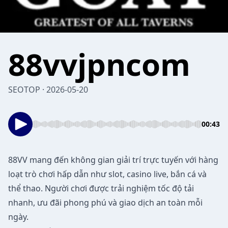
88vvjpncom
SEOTOP · 2026-05-20
00:43
88VV
mang đến không gian giải trí trực tuyến với hàng
loạt trò chơi hấp dẫn như slot, casino live, bắn cá và
thể thao. Người chơi được trải nghiệm tốc độ tải
nhanh, ưu đãi phong phú và giao dịch an toàn mỗi
ngày.