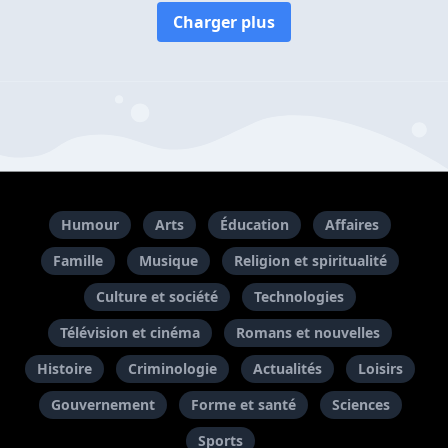
Charger plus
Humour
Arts
Éducation
Affaires
Famille
Musique
Religion et spiritualité
Culture et société
Technologies
Télévision et cinéma
Romans et nouvelles
Histoire
Criminologie
Actualités
Loisirs
Gouvernement
Forme et santé
Sciences
Sports