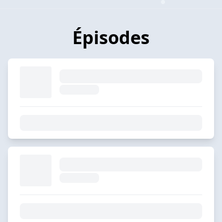
Épisodes