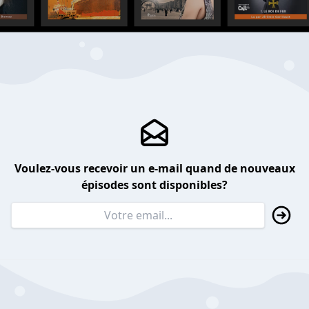
Voulez-vous recevoir un e-mail quand de nouveaux
épisodes sont disponibles?