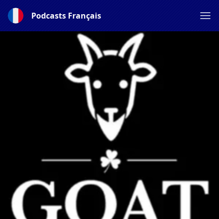
Podcasts Français