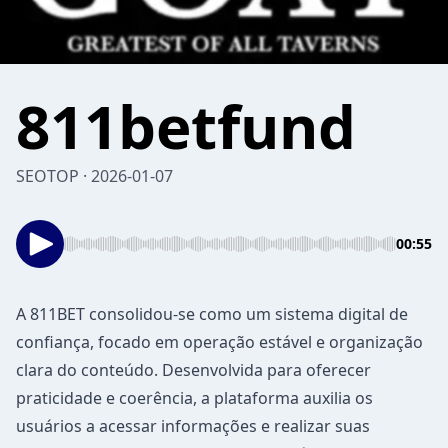
811betfund
SEOTOP · 2026-01-07
00:55
A
811BET
consolidou-se como um sistema digital de
confiança, focado em operação estável e organização
clara do conteúdo. Desenvolvida para oferecer
praticidade e coerência, a plataforma auxilia os
usuários a acessar informações e realizar suas