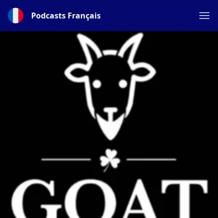
Podcasts Français