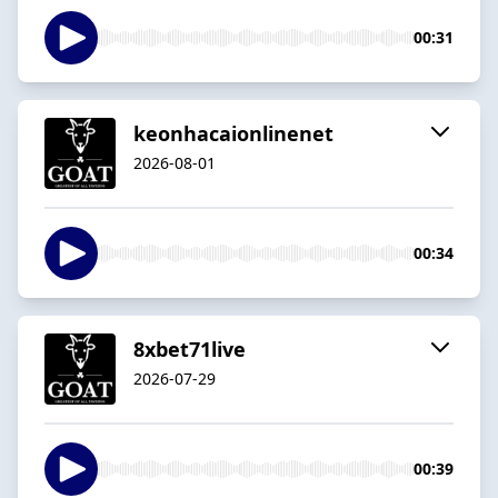
00:31
keonhacaionlinenet
2026-08-01
00:34
8xbet71live
2026-07-29
00:39