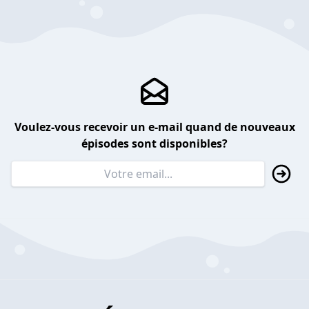
Voulez-vous recevoir un e-mail quand de nouveaux
épisodes sont disponibles?