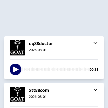
qq88doctor
2026-08-01
00:31
xtt88com
2026-08-01