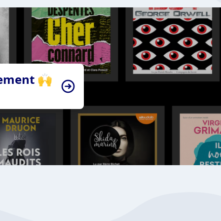
tement 🙌