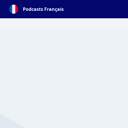
Podcasts Français