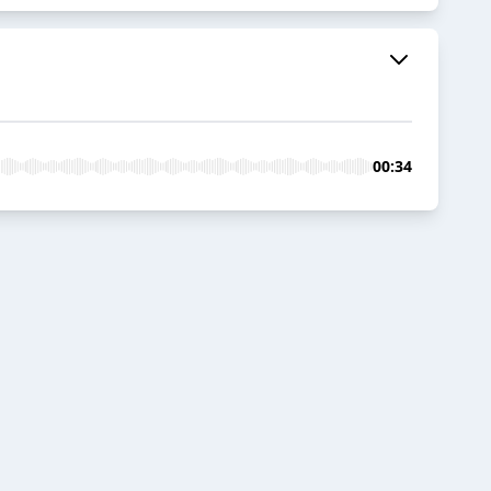
00:34