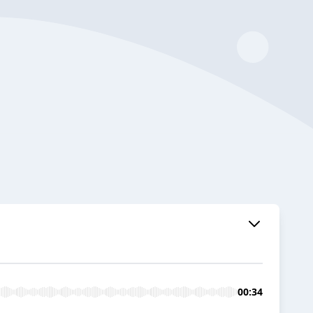
00:34