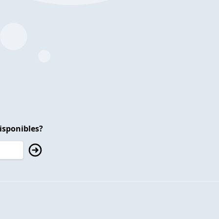
isponibles?