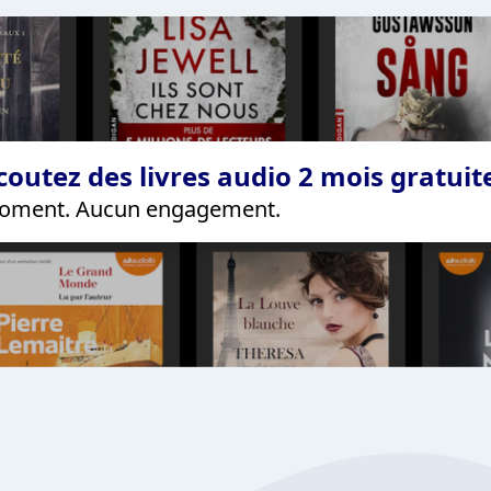
coutez des livres audio 2 mois gratui
 moment. Aucun engagement.