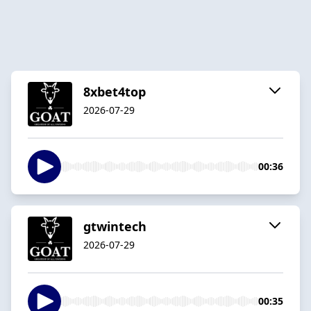
8xbet4top
2026-07-29
00:36
gtwintech
2026-07-29
00:35