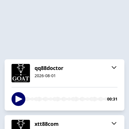
qq88doctor
2026-08-01
00:31
xtt88com