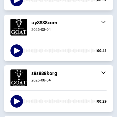
uy8888com
2026-08-04
00:41
s8s888korg
2026-08-04
00:29