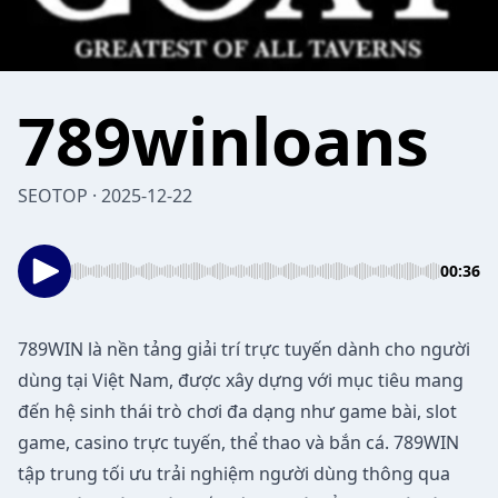
789winloans
SEOTOP · 2025-12-22
00:36
789WIN
là nền tảng giải trí trực tuyến dành cho người
dùng tại Việt Nam, được xây dựng với mục tiêu mang
đến hệ sinh thái trò chơi đa dạng như game bài, slot
game, casino trực tuyến, thể thao và bắn cá. 789WIN
tập trung tối ưu trải nghiệm người dùng thông qua