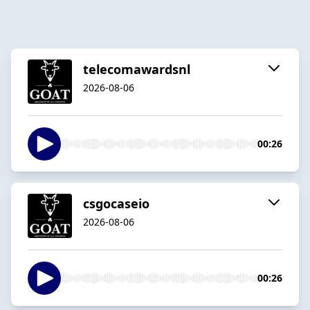
telecomawardsnl
2026-08-06
00:26
csgocaseio
2026-08-06
00:26