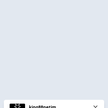
king88netim