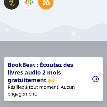
BookBeat : Écoutez des
livres audio 2 mois
gratuitement 🙌
Résiliez à tout moment. Aucun
engagement.