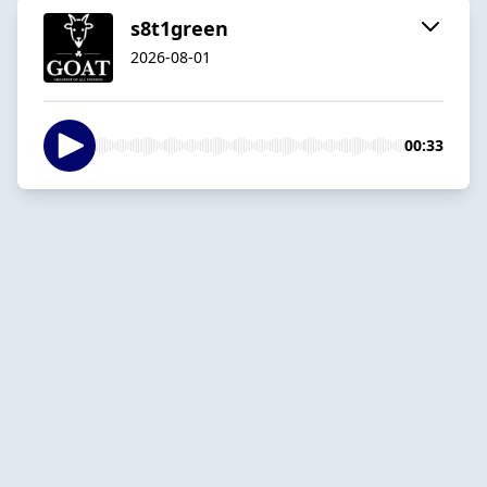
s8t1green
2026-08-01
00:33