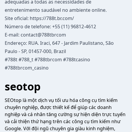
adequadas a todas as necessidades de
entretenimento saudável no ambiente online.
Site oficial:
https://788t.br.com/
Número de telefone: +55 (11) 96812-4612
E-mail: contact@788tbrcom
Endereço: RUA. Iraci, 647 - Jardim Paulistano, São
Paulo - SP, 01457-000, Brazil
#788t #788_t #788tbrcom #788tcasino
#788tbrcom_casino
seotop
SEOtop là một dịch vụ tối ưu hóa công cụ tìm kiếm
chuyên nghiệp, được thiết kế để giúp các doanh
nghiệp và cá nhân tăng cường sự hiện diện trực tuyến
và cải thiện thứ hạng trên các công cụ tìm kiếm như
Google. Với đội ngũ chuyên gia giàu kinh nghiệm,