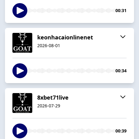
00:31
keonhacaionlinenet
2026-08-01
00:34
8xbet71live
2026-07-29
00:39