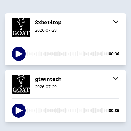
8xbet4top
2026-07-29
00:36
gtwintech
2026-07-29
00:35