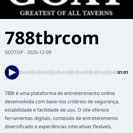
788tbrcom
SEOTOP · 2025-12-09
01:01
788t
é uma plataforma de entretenimento online
desenvolvida com base nos critérios de segurança,
estabilidade e facilidade de uso. O site oferece
ferramentas digitais, conteúdo de entretenimento
diversificado e experiências interativas flexíveis,