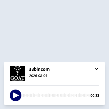
s8bincom
2026-08-04
00:32