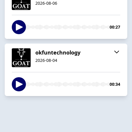
2026-08-06
00:27
okfuntechnology
2026-08-04
00:34