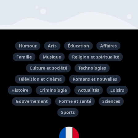
Humour
Arts
Éducation
Affaires
Famille
Musique
Religion et spiritualité
Culture et société
Technologies
Télévision et cinéma
Romans et nouvelles
Histoire
Criminologie
Actualités
Loisirs
Gouvernement
Forme et santé
Sciences
Sports