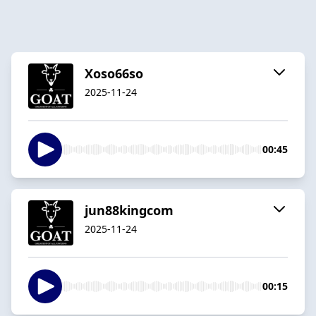
Xoso66so
2025-11-24
00:45
jun88kingcom
2025-11-24
00:15