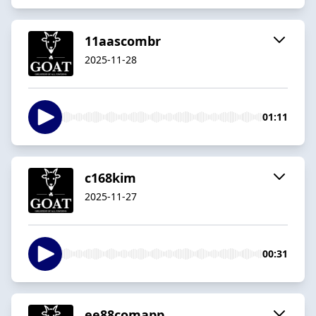
11aascombr
2025-11-28
01:11
c168kim
2025-11-27
00:31
ee88comapp