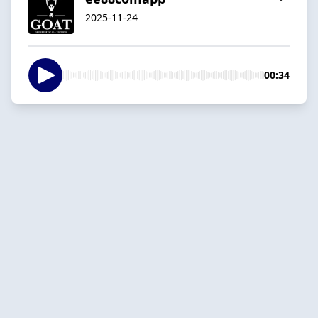
2025-11-24
00:34