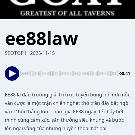
ee88law
SEOTOP1 · 2025-11-15
00:41
EE88
là đấu trường giải trí trực tuyến bùng nổ, nơi mỗi
ván cược là một trận chiến nghẹt thở tràn đầy bất ngờ
và cơ hội thắng lớn. Tham gia EE88 ngay để cháy hết
mình cùng cảm xúc, săn thưởng siêu khủng và bước
lên ngai vàng của những huyền thoại bất bại!