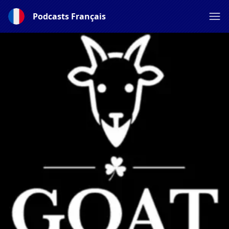
Podcasts Français