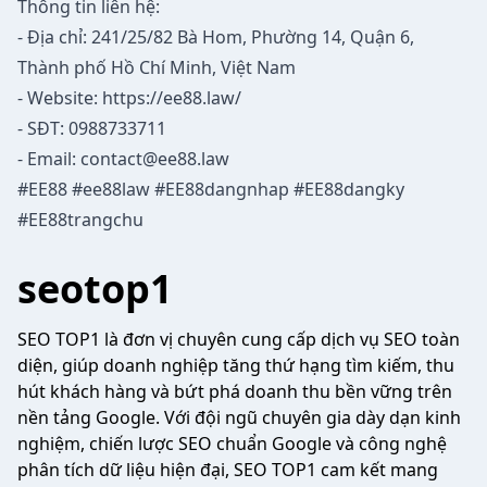
Thông tin liên hệ:
- Địa chỉ: 241/25/82 Bà Hom, Phường 14, Quận 6,
Thành phố Hồ Chí Minh, Việt Nam
- Website:
https://ee88.law/
- SĐT: 0988733711
- Email:
contact@ee88.law
#EE88 #ee88law #EE88dangnhap #EE88dangky
#EE88trangchu
seotop1
SEO TOP1 là đơn vị chuyên cung cấp dịch vụ SEO toàn
diện, giúp doanh nghiệp tăng thứ hạng tìm kiếm, thu
hút khách hàng và bứt phá doanh thu bền vững trên
nền tảng Google. Với đội ngũ chuyên gia dày dạn kinh
nghiệm, chiến lược SEO chuẩn Google và công nghệ
phân tích dữ liệu hiện đại, SEO TOP1 cam kết mang