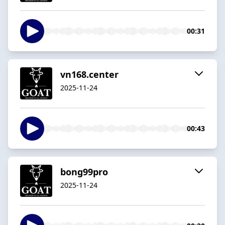
00:31
vn168.center
2025-11-24
00:43
bong99pro
2025-11-24