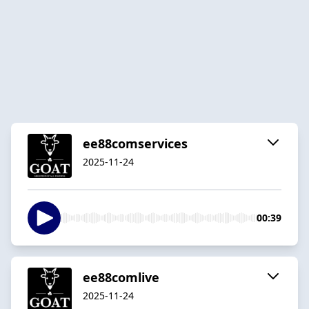
ee88comservices
2025-11-24
00:39
ee88comlive
2025-11-24