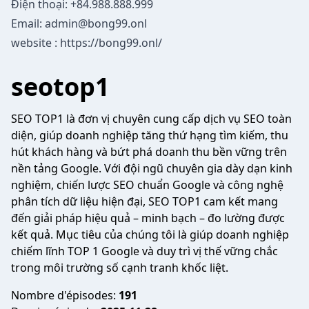
Điện thoại: +84.988.888.999
Email:
admin@bong99.onl
website :
https://bong99.onl/
seotop1
SEO TOP1 là đơn vị chuyên cung cấp dịch vụ SEO toàn
diện, giúp doanh nghiệp tăng thứ hạng tìm kiếm, thu
hút khách hàng và bứt phá doanh thu bền vững trên
nền tảng Google. Với đội ngũ chuyên gia dày dạn kinh
nghiệm, chiến lược SEO chuẩn Google và công nghệ
phân tích dữ liệu hiện đại, SEO TOP1 cam kết mang
đến giải pháp hiệu quả – minh bạch – đo lường được
kết quả. Mục tiêu của chúng tôi là giúp doanh nghiệp
chiếm lĩnh TOP 1 Google và duy trì vị thế vững chắc
trong môi trường số cạnh tranh khốc liệt.
Nombre d'épisodes:
191