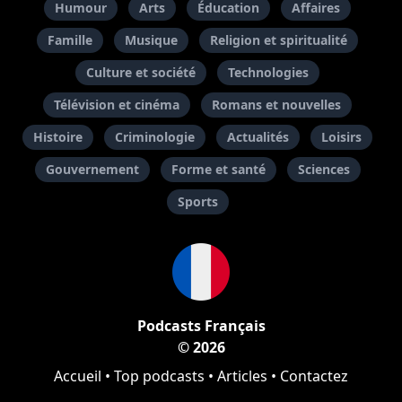
Humour
Arts
Éducation
Affaires
Famille
Musique
Religion et spiritualité
Culture et société
Technologies
Télévision et cinéma
Romans et nouvelles
Histoire
Criminologie
Actualités
Loisirs
Gouvernement
Forme et santé
Sciences
Sports
Podcasts Français
© 2026
Accueil
•
Top podcasts
•
Articles
•
Contactez