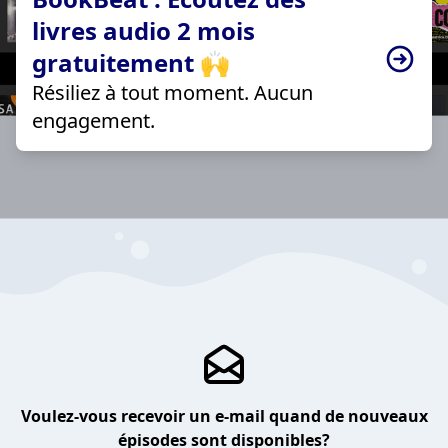
livres audio 2 mois
gratuitement 🙌
Résiliez à tout moment. Aucun
engagement.
Voulez-vous recevoir un e-mail quand de nouveaux
épisodes sont disponibles?