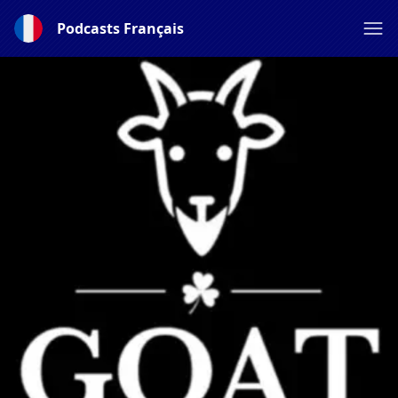
Podcasts Français