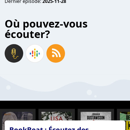
Dernier épisode:
2025-11-28
Où pouvez-vous
écouter?
BookBeat : Écoutez des