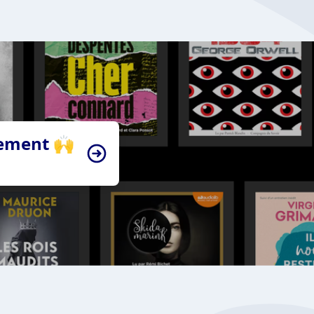
tement 🙌