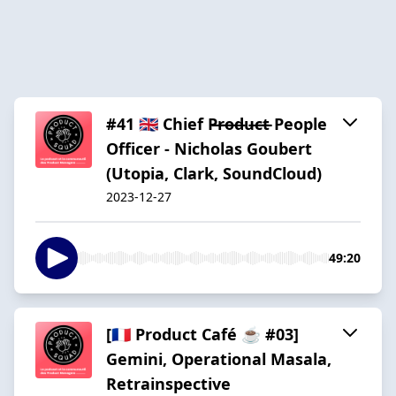
#41 🇬🇧 Chief P̶r̶o̶d̶u̶c̶t̶ People
Officer - Nicholas Goubert
(Utopia, Clark, SoundCloud)
2023-12-27
49:20
[🇫🇷 Product Café ☕️ #03]
Gemini, Operational Masala,
Retrainspective