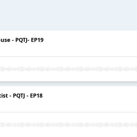
se - PQTJ- EP19
ist - PQTJ - EP18