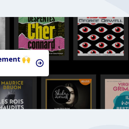
tement 🙌