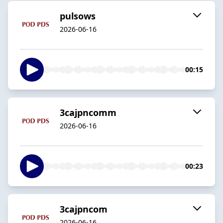
pulsows
2026-06-16
00:15
3cajpncomm
2026-06-16
00:23
3cajpncom
2026-06-16