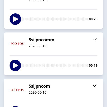
00:23
5sijpncomm
2026-06-16
00:19
5sijpncom
2026-06-16