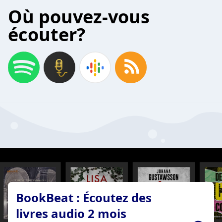
Où pouvez-vous
écouter?
BookBeat : Écoutez des
livres audio 2 mois