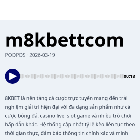
m8kbettcom
PODPDS · 2026-03-19
00:18
8KBET
là nền tảng cá cược trực tuyến mang đến trải
nghiệm giải trí hiện đại với đa dạng sản phẩm như cá
cược bóng đá, casino live, slot game và nhiều trò chơi
hấp dẫn khác. Hệ thống cập nhật tỷ lệ kèo liên tục theo
thời gian thực, đảm bảo thông tin chính xác và minh