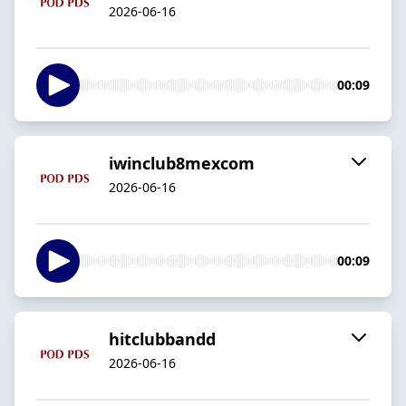
2026-06-16
00:09
iwinclub8mexcom
2026-06-16
00:09
hitclubbandd
2026-06-16