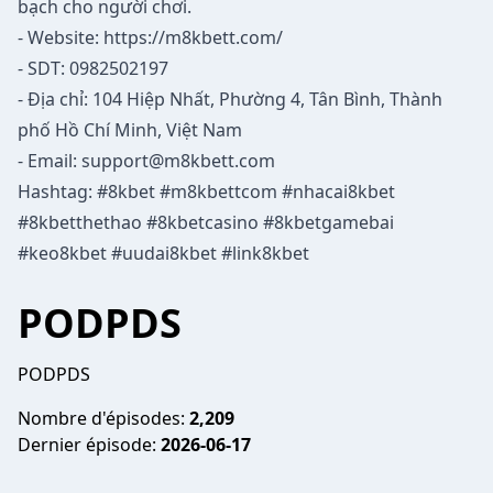
bạch cho người chơi.
- Website:
https://m8kbett.com/
- SDT: 0982502197
- Địa chỉ: 104 Hiệp Nhất, Phường 4, Tân Bình, Thành
phố Hồ Chí Minh, Việt Nam
- Email:
support@m8kbett.com
Hashtag: #8kbet #m8kbettcom #nhacai8kbet
#8kbetthethao #8kbetcasino #8kbetgamebai
#keo8kbet #uudai8kbet #link8kbet
PODPDS
PODPDS
Nombre d'épisodes:
2,209
Dernier épisode:
2026-06-17