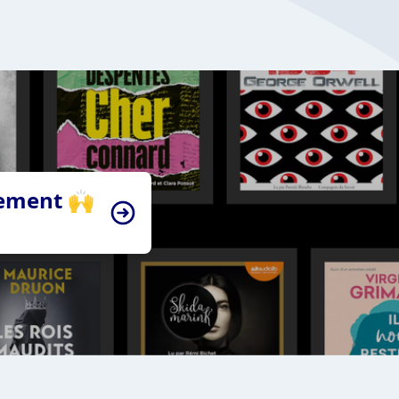
tement 🙌