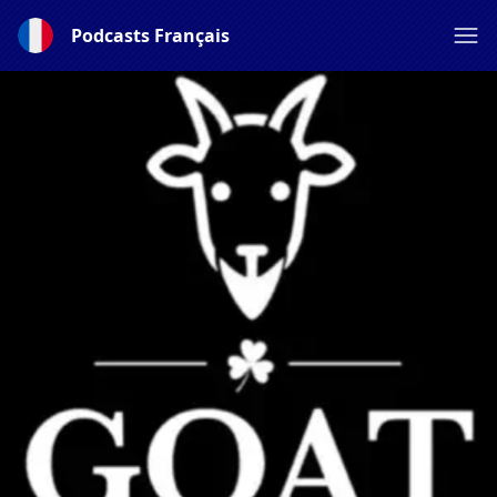
Podcasts Français