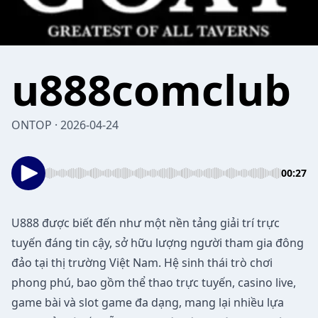
u888comclub
ONTOP · 2026-04-24
00:27
U888
được biết đến như một nền tảng giải trí trực
tuyến đáng tin cậy, sở hữu lượng người tham gia đông
đảo tại thị trường Việt Nam. Hệ sinh thái trò chơi
phong phú, bao gồm thể thao trực tuyến, casino live,
game bài và slot game đa dạng, mang lại nhiều lựa