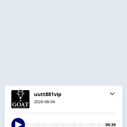
uutt881vip
2026-08-04
00:39