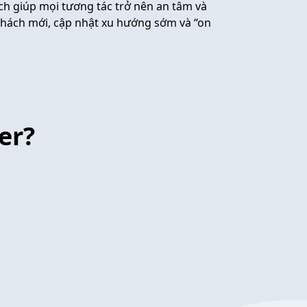
ch giúp mọi tương tác trở nên an tâm và
ách mới, cập nhật xu hướng sớm và “on
er?