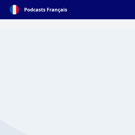
Podcasts Français