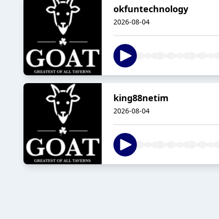
okfuntechnology
2026-08-04
king88netim
2026-08-04