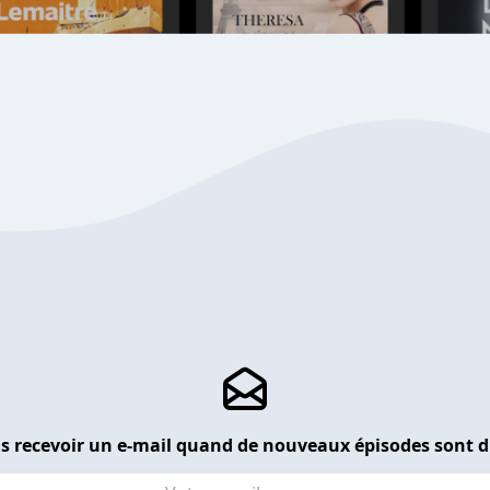
s recevoir un e-mail quand de nouveaux épisodes sont d