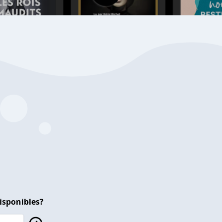
isponibles?