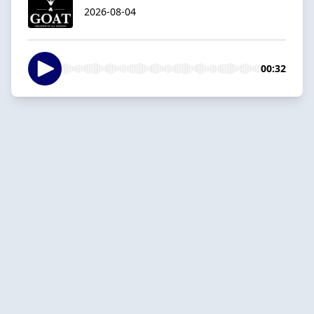
2026-08-04
00:32