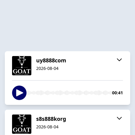
uy8888com
2026-08-04
00:41
s8s888korg
2026-08-04