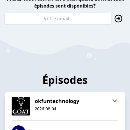
épisodes sont disponibles?
Épisodes
okfuntechnology
2026-08-04