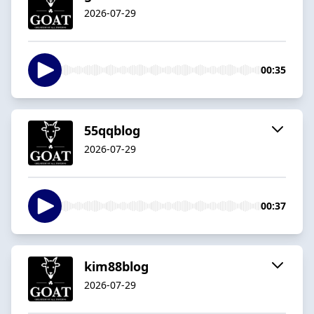
2026-07-29
00:35
55qqblog
2026-07-29
00:37
kim88blog
2026-07-29