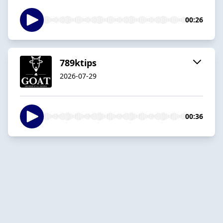
00:26
789ktips
2026-07-29
00:36