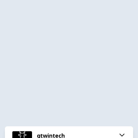
gtwintech