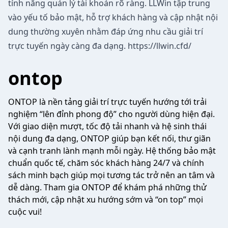
tính năng quản lý tài khoản rõ ràng. LLWin tập trung
vào yếu tố bảo mật, hỗ trợ khách hàng và cập nhật nội
dung thường xuyên nhằm đáp ứng nhu cầu giải trí
trực tuyến ngày càng đa dạng.
https://llwin.cfd/
ontop
ONTOP là nền tảng giải trí trực tuyến hướng tới trải
nghiệm “lên đỉnh phong độ” cho người dùng hiện đại.
Với giao diện mượt, tốc độ tải nhanh và hệ sinh thái
nội dung đa dạng, ONTOP giúp bạn kết nối, thư giãn
và cạnh tranh lành mạnh mỗi ngày. Hệ thống bảo mật
chuẩn quốc tế, chăm sóc khách hàng 24/7 và chính
sách minh bạch giúp mọi tương tác trở nên an tâm và
dễ dàng. Tham gia ONTOP để khám phá những thử
thách mới, cập nhật xu hướng sớm và “on top” mọi
cuộc vui!