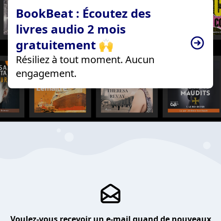
BookBeat : Écoutez des
livres audio 2 mois
gratuitement 🙌
Résiliez à tout moment. Aucun
engagement.
Voulez-vous recevoir un e-mail quand de nouveaux