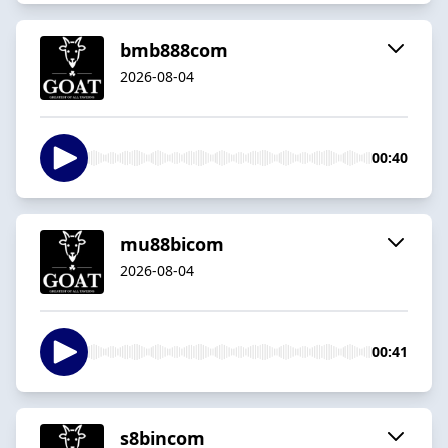
bmb888com
2026-08-04
00:40
mu88bicom
2026-08-04
00:41
s8bincom