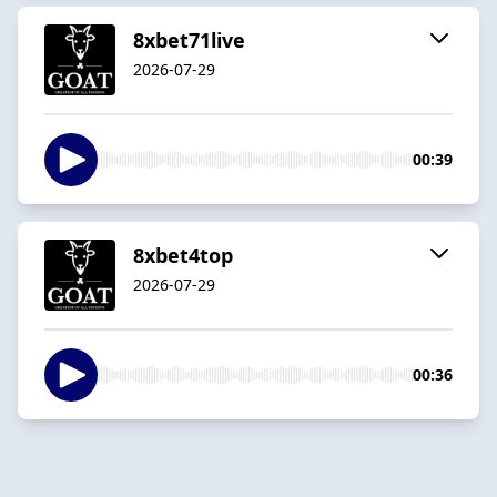
8xbet71live
2026-07-29
00:39
8xbet4top
2026-07-29
00:36