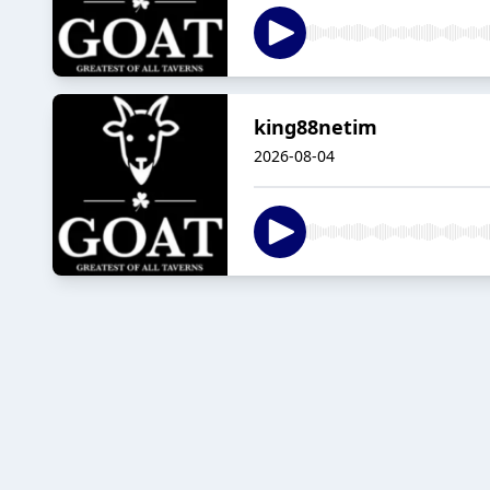
king88netim
2026-08-04