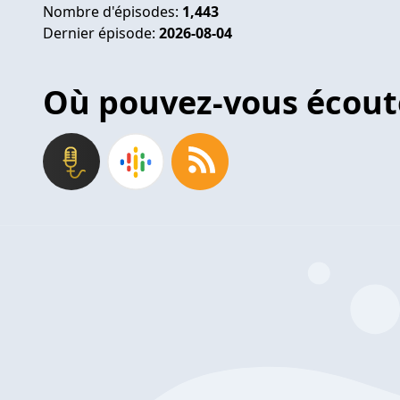
Nombre d'épisodes:
1,443
Dernier épisode:
2026-08-04
Où pouvez-vous écout