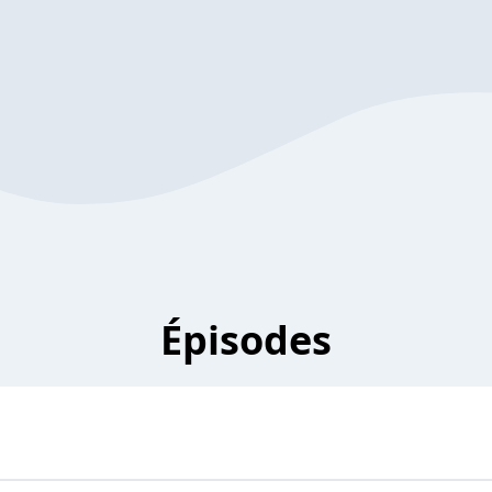
Épisodes