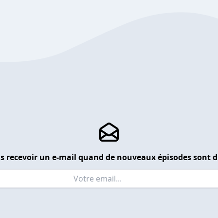
s recevoir un e-mail quand de nouveaux épisodes sont d