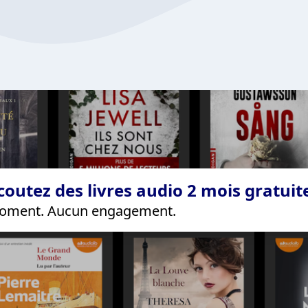
coutez des livres audio 2 mois gratui
 moment. Aucun engagement.