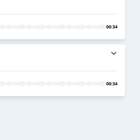
00:34
00:34