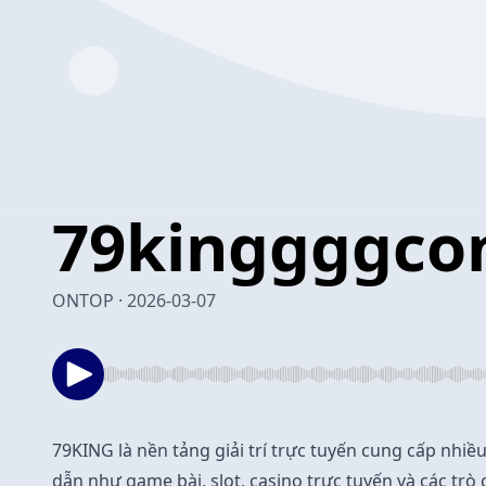
79kinggggc
ONTOP · 2026-03-07
79KING
là nền tảng giải trí trực tuyến cung cấp nhiều
dẫn như game bài, slot, casino trực tuyến và các trò 