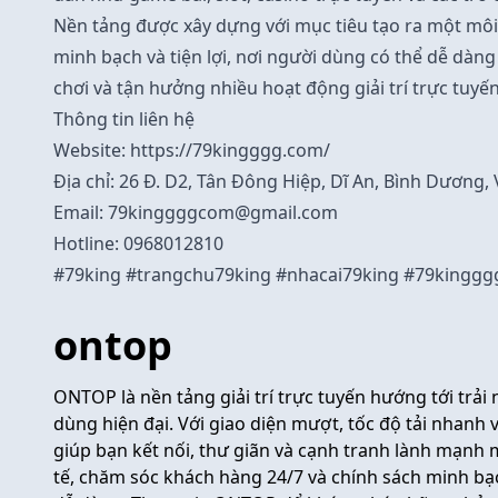
Nền tảng được xây dựng với mục tiêu tạo ra một môi t
minh bạch và tiện lợi, nơi người dùng có thể dễ dàng 
chơi và tận hưởng nhiều hoạt động giải trí trực tuyế
Thông tin liên hệ
Website:
https://79kingggg.com/
Địa chỉ: 26 Đ. D2, Tân Đông Hiệp, Dĩ An, Bình Dương,
Email:
79kinggggcom@gmail.com
Hotline: 0968012810
#79king #trangchu79king #nhacai79king #79kingg
ontop
ONTOP là nền tảng giải trí trực tuyến hướng tới trả
dùng hiện đại. Với giao diện mượt, tốc độ tải nhanh
giúp bạn kết nối, thư giãn và cạnh tranh lành mạnh
tế, chăm sóc khách hàng 24/7 và chính sách minh bạ