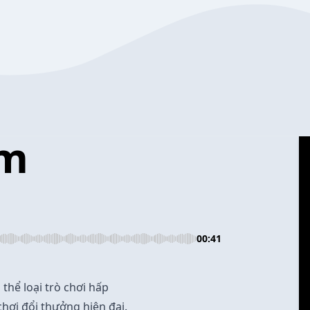
om
00:41
 thể loại trò chơi hấp
chơi đổi thưởng hiện đại.