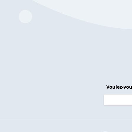
Voulez-vou