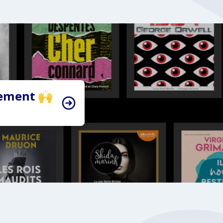
tement 🙌