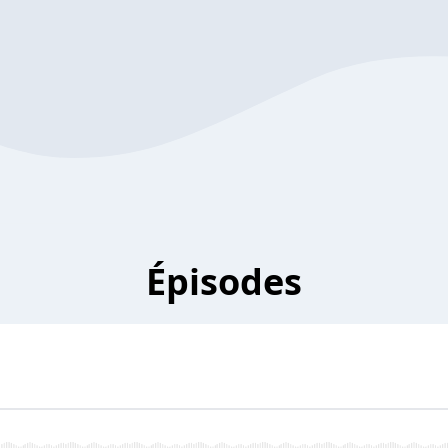
Épisodes