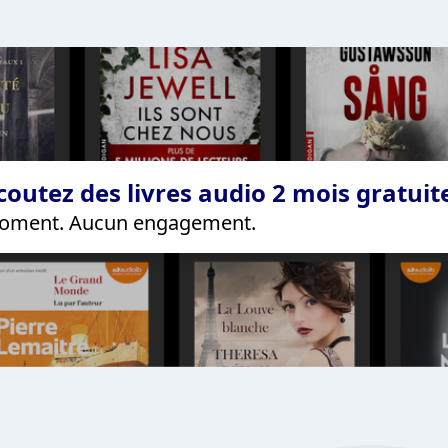
coutez des livres audio 2 mois gratui
 moment. Aucun engagement.