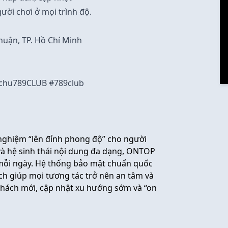
ời chơi ở mọi trình độ.
huận, TP. Hồ Chí Minh
chu789CLUB #789club
i nghiệm “lên đỉnh phong độ” cho người
 và hệ sinh thái nội dung đa dạng, ONTOP
 mỗi ngày. Hệ thống bảo mật chuẩn quốc
ch giúp mọi tương tác trở nên an tâm và
ách mới, cập nhật xu hướng sớm và “on