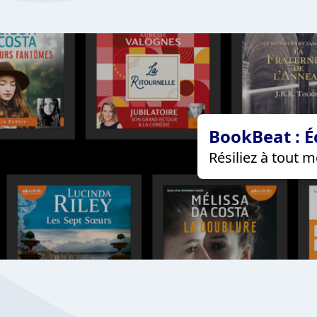
BookBeat : É
Résiliez à tout