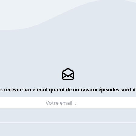
s recevoir un e-mail quand de nouveaux épisodes sont d