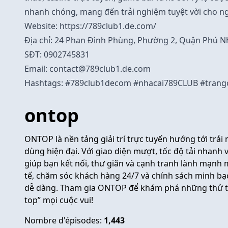
nhanh chóng, mang đến trải nghiệm tuyệt vời cho ngư
Website:
https://789club1.de.com/
Địa chỉ: 24 Phan Đình Phùng, Phường 2, Quận Phú N
SĐT: 0902745831
Email:
contact@789club1.de.com
Hashtags: #789club1decom #nhacai789CLUB #trang
ontop
ONTOP là nền tảng giải trí trực tuyến hướng tới trả
dùng hiện đại. Với giao diện mượt, tốc độ tải nhanh
giúp bạn kết nối, thư giãn và cạnh tranh lành mạnh
tế, chăm sóc khách hàng 24/7 và chính sách minh bạ
dễ dàng. Tham gia ONTOP để khám phá những thử th
top” mọi cuộc vui!
Nombre d'épisodes:
1,443