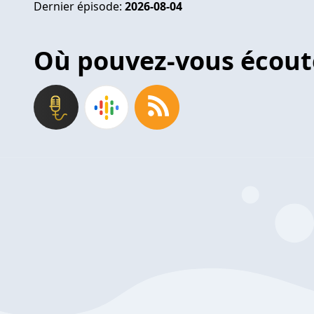
Dernier épisode:
2026-08-04
Où pouvez-vous écout