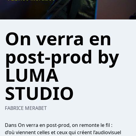
On verra en
post-prod by
LUMA
STUDIO
FABRICE MERABET
Dans On verra en post-prod, on remonte le fil :
d’où viennent celles et ceux qui créent l’audiovisuel