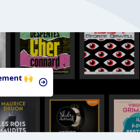
tement 🙌