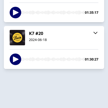
01:35:17
K7 #20
2024-06-18
01:30:27