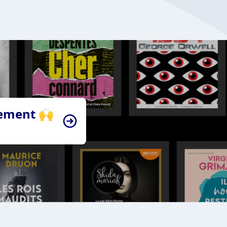
tement 🙌