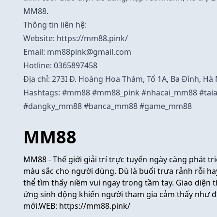
MM88.
Thông tin liên hệ:
Website:
https://mm88.pink/
Email:
mm88pink@gmail.com
Hotline: 0365897458
Địa chỉ: 273I Đ. Hoàng Hoa Thám, Tổ 1A, Ba Đình, Hà 
Hashtags: #mm88 #mm88_pink #nhacai_mm88 #ta
#dangky_mm88 #banca_mm88 #game_mm88
MM88
MM88
- Thế giới giải trí trực tuyến ngày càng phát t
màu sắc cho người dùng. Dù là buổi trưa rảnh rỗi h
thể tìm thấy niềm vui ngay trong tầm tay. Giao diện 
ứng sinh động khiến người tham gia cảm thấy như 
mới.WEB:
https://mm88.pink/