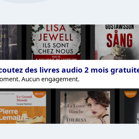
coutez des livres audio 2 mois gratui
 moment. Aucun engagement.