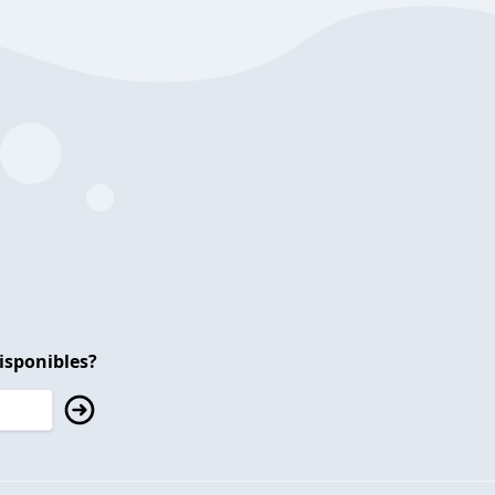
isponibles?