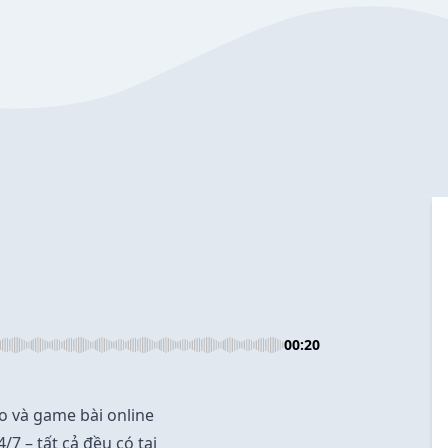
00:20
o và game bài online
/7 – tất cả đều có tại