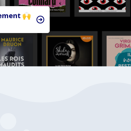
tement 🙌