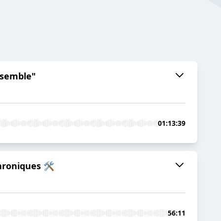
ssemble"
01:13:39
chroniques 🛠
56:11