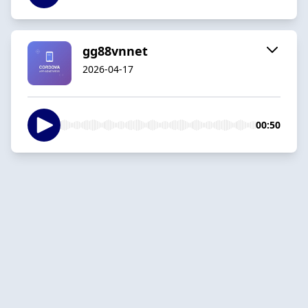
gg88vnnet
2026-04-17
00:50