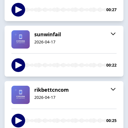
00:27
sunwinfail
2026-04-17
00:22
rikbettcncom
2026-04-17
00:25