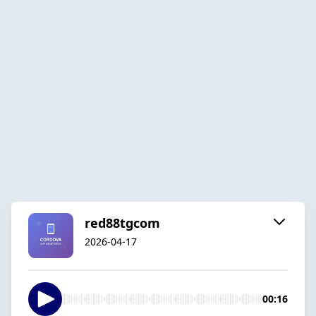
red88tgcom
2026-04-17
00:16