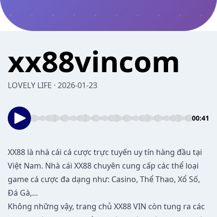
xx88vincom
LOVELY LIFE · 2026-01-23
00:41
XX88
là nhà cái cá cược trực tuyến uy tín hàng đầu tại
Việt Nam. Nhà cái XX88 chuyên cung cấp các thể loại
game cá cược đa dạng như: Casino, Thể Thao, Xổ Số,
Đá Gà,...
Không những vậy, trang chủ XX88 VIN còn tung ra các