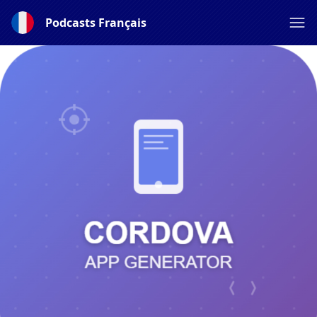
Podcasts Français