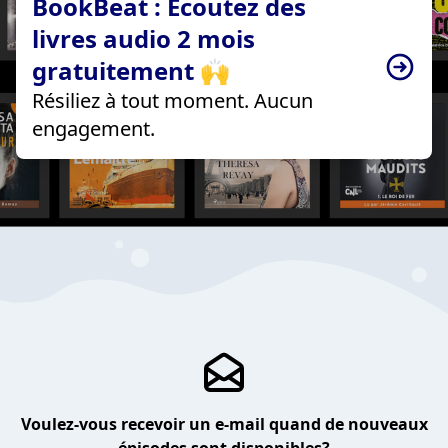
BookBeat : Écoutez des
livres audio 2 mois
gratuitement 🙌
Résiliez à tout moment. Aucun
engagement.
Voulez-vous recevoir un e-mail quand de nouveaux