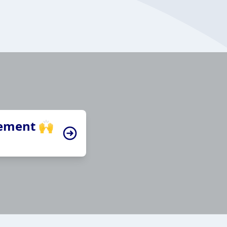
tement 🙌