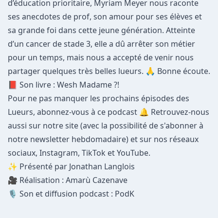
d’éducation prioritaire, Myriam Meyer nous raconte
ses anecdotes de prof, son amour pour ses élèves et
sa grande foi dans cette jeune génération. Atteinte
d’un cancer de stade 3, elle a dû arrêter son métier
pour un temps, mais nous a accepté de venir nous
partager quelques très belles lueurs.
🙏
Bonne écoute.
📕
Son livre :
Wesh Madame ?!
Pour ne pas manquer les prochains épisodes des
Lueurs, abonnez-vous à ce podcast
🔔
Retrouvez-nous
aussi
sur notre site
(avec la possibilité de s'abonner à
notre newsletter hebdomadaire) et sur nos réseaux
sociaux,
Instagram
,
TikTok
et
YouTube
.
✨
Présenté par Jonathan Langlois
🎥
Réalisation : Amarù Cazenave
🎙️
Son et diffusion podcast : PodK